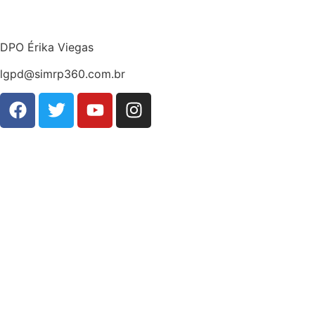
DPO Érika Viegas
lgpd@simrp360.com.br