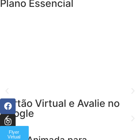
Plano Essencial
Cartão Virtual e Avalie no
Google
Cartão
Flyer
Virtual
Virtual
Logo Animada para